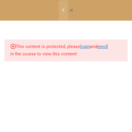
26
Conteúdo e Simulados
This content is protected, please
login
and
enroll
APRESENTAÇÃO E MATERIAL
in the course to view this content!
PARA BAIXAR
10 Minutes
CAPÍTULO 1 INTRODUÇÃO,
PARTES DE UMA EMBARCAÇÃO,
LEME E HÉLICE, ATRACAÇÃO,
SIGA NAS REDES SOCIAIS
FUNDEIO.
6 Hours
EXERCÍCIOS CAPÍTULO 1
ENVIE UMA MENSAGEM
CONHECIMENTOS GERAIS